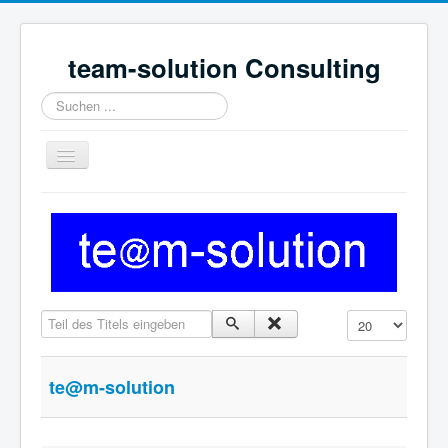
team-solution Consulting
Suchen
...
Toggle
Navigation
Home
Inhalt
Datenschutzerklärung
Impressum
Teil des Titels eingeben
Anzeige #
te@m-solution